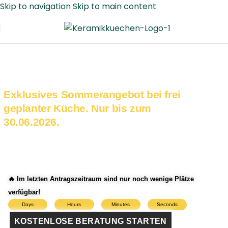
Skip to navigation
Skip to main content
Ihre Keramik-Arbeitsplatte
GESCHENKT!
Exklusives Sommerangebot bei frei
geplanter Küche. Nur bis zum
30.06.2026.
Keramik-Arbeitsplatte aus eigener
Herstellung – Planung und Montage
aus einer Hand! Finanzierung möglich.
🔥 Im letzten Antragszeitraum sind nur noch wenige Plätze
verfügbar!
Days
Hours
Minutes
Seconds
KOSTENLOSE BERATUNG STARTEN