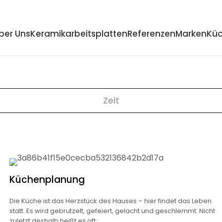
ber Uns
Keramikarbeitsplatten
Referenzen
Marken
Küc
Zeit
Küchenplanung
Die Küche ist das Herzstück des Hauses – hier findet das Leben
statt. Es wird gebrutzelt, gefeiert, gelacht und geschlemmt. Nicht
zuletzt deshalb heißt es oft: